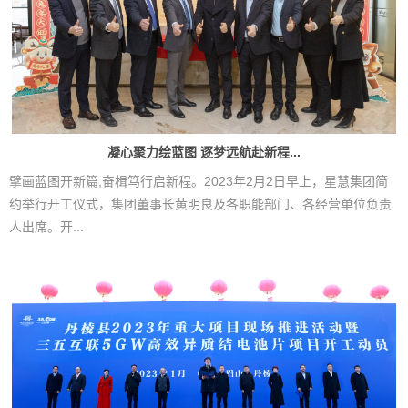
凝心聚力绘蓝图 逐梦远航赴新程...
擘画蓝图开新篇,奋楫笃行启新程。2023年2月2日早上，星慧集团简
约举行开工仪式，集团董事长黄明良及各职能部门、各经营单位负责
人出席。开...