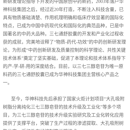
新研发理论指导下开发的中国原创中药新药，2003年落户华
神科技集团之后，经过近20年打造，不断注入科技含量，已
具有物质基础清楚、作用机理明确和临床疗效显著的国际化
特点，已成为中国中药现代化和国际化的典范品种，已是中
国著名的中药大品种。三七通舒胶囊的开发和产业化过程收
获的成就，完美地诠释了“物质-药代-功效”的中药创新研发理
论，为形成“中药创新研发及质量控制的科学理论、共性关键
技术体系”奠定了坚实基础，促进了本理论和技术体系指导下
的产-学-研-用的深度结合。目前，以三七三醇皂苷为唯一原
料药的三七通舒胶囊已成为华神科技集团主营核心产品之
一。
至今，华神科技先后承担了国家火炬计划项目“大孔吸附
树脂分离纯化三七三醇皂苷的技术升级及工业化”等多个项
目，为三七三醇皂苷的技术升级实验研究及工业化转化应用
提供了支撑平台，突破了生产过程的渗滤提取、大孔吸附树