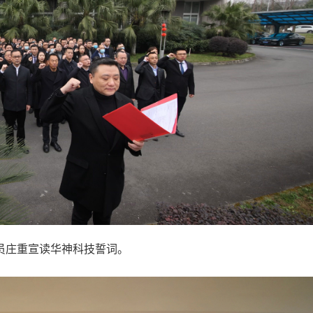
员庄重宣读华神科技誓词。