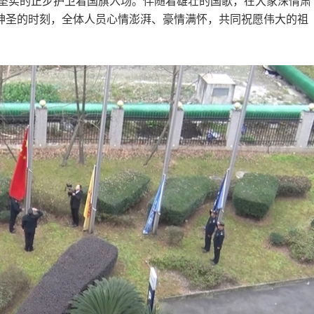
着坚实的正步护卫着国旗入场。伴随着雄壮的国歌，在大家深情肃
神圣的时刻，全体人员心情澎湃、豪情满怀，共同祝愿伟大的祖