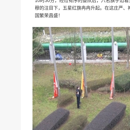
10时30分，经过有序的整队后，六名旗手迈
穆的注目下，五星红旗冉冉升起。在这庄严、
国繁荣昌盛！