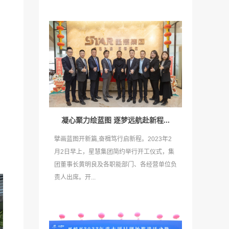
凝心聚力绘蓝图 逐梦远航赴新程...
擘画蓝图开新篇,奋楫笃行启新程。2023年2
月2日早上，星慧集团简约举行开工仪式，集
团董事长黄明良及各职能部门、各经营单位负
责人出席。开...